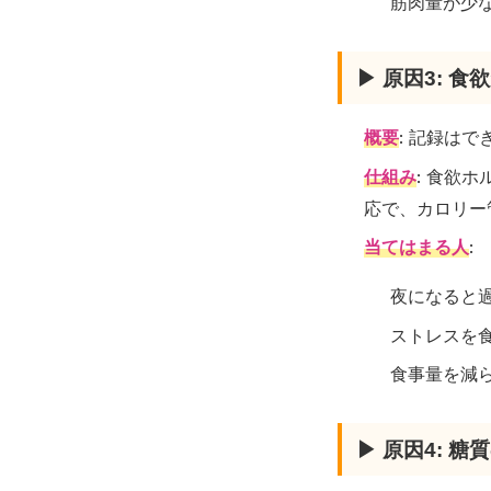
筋肉量が少
▶ 原因3: 
概要
: 記録は
仕組み
: 食欲
応で、カロリー
当てはまる人
:
夜になると
ストレスを
食事量を減
▶ 原因4: 