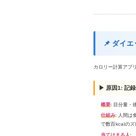
📌 ダイ
カロリー計算アプ
▶ 原因1: 
概要
: 目分量
仕組み
: 人間
で数百kcalの
当てはまる人
: