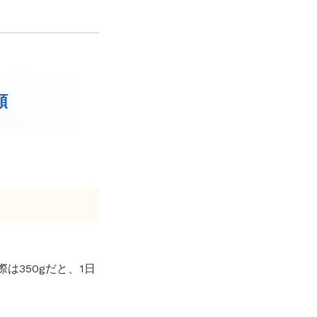
類
は350gだと、1日