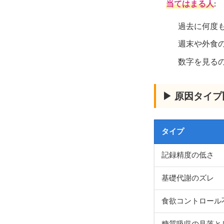
当てはまる人
:
過去に何度
週末や外食
数字を見る
▶ 原因タイ
タイプ
記録精度の低さ
基礎代謝のズレ
食欲コントロール
糖質吸収の見落と