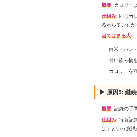
概要
: カロリ
仕組み
: 同じ
るホルモン）が
当てはまる人
:
白米・パン
甘い飲み物
カロリーを
▶ 原因5: 
概要
: 記録の
仕組み
: 毎食
ば」という意識