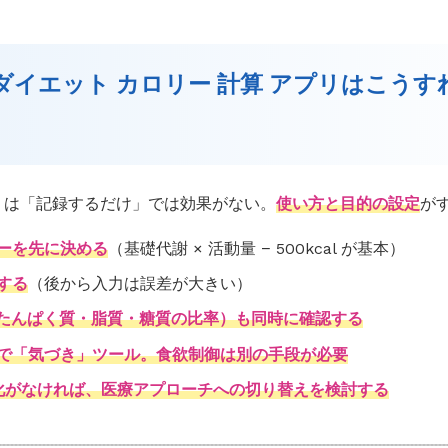
：ダイエット カロリー 計算 アプリはこう
リは「記録するだけ」では効果がない。
使い方と目的の設定
が
ーを先に決める
（基礎代謝 × 活動量 − 500kcal が基本）
する
（後から入力は誤差が大きい）
（たんぱく質・脂質・糖質の比率）も同時に確認する
で「気づき」ツール。食欲制御は別の手段が必要
化がなければ、医療アプローチへの切り替えを検討する