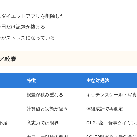
もダイエットアプリを削除した
の日だけ記録が抜ける
のがストレスになっている
プ比較表
特徴
主な対処法
誤差が積み重なる
キッチンスケール・写真
計算値と実態が違う
体組成計で再測定
不足
意志力では限界
GLP-1薬・食事タイミ
し
カロリー以外の要因
SGLT2阻害薬・低GI食