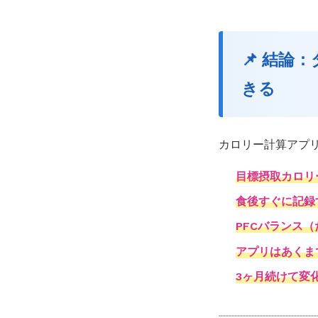
📌 結論
きる
カロリー計算アプ
目標摂取カロリ
食後すぐに記録
PFCバランス
アプリはあくま
3ヶ月続けて変