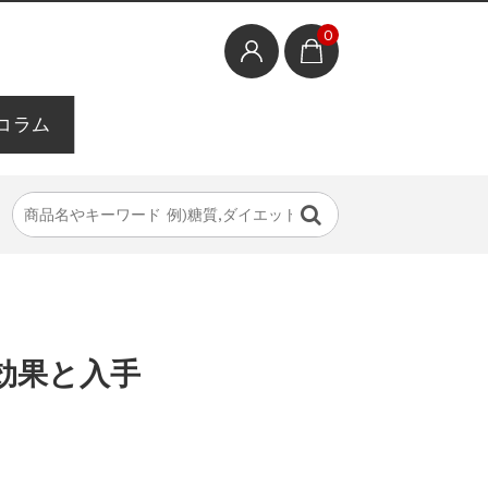
0
コラム
効果と入手