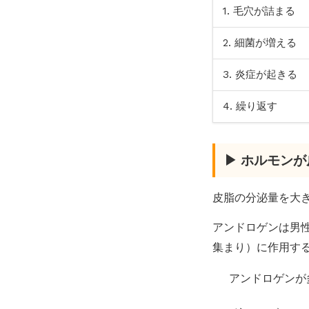
1. 毛穴が詰まる
2. 細菌が増える
3. 炎症が起きる
4. 繰り返す
▶ ホルモン
皮脂の分泌量を大
アンドロゲンは男
集まり）に作用す
アンドロゲンが