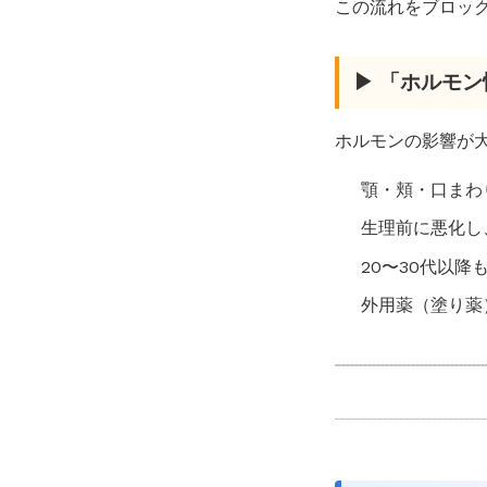
この流れをブロッ
▶ 「ホルモ
ホルモンの影響が
顎・頬・口まわ
生理前に悪化し
20〜30代以
外用薬（塗り薬