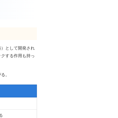
薬）として開発され
ックする作用も持っ
がる。
る