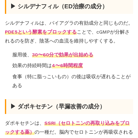
▶ シルデナフィル（ED治療の成分）
シルデナフィルは、バイアグラの有効成分と同じものだ。
PDE5という酵素をブロックする
ことで、cGMPが分解さ
れるのを防ぎ、陰茎への血流を維持しやすくする。
服用後、
30〜60分で効果が出始める
効果の持続時間は
4〜6時間程度
食事（特に脂っこいもの）の後は吸収が遅れることが
ある
▶ ダポキセチン（早漏改善の成分）
ダポキセチンは、
SSRI（セロトニンの再取り込みをブロ
ックする薬）
の一種だ。脳内でセロトニンが再吸収される