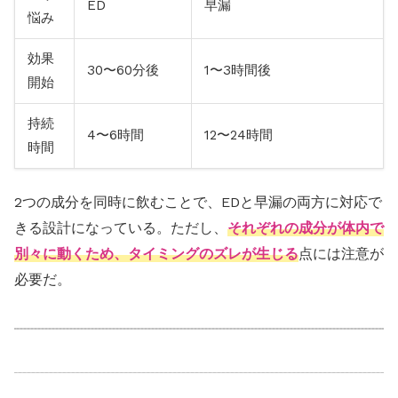
ED
早漏
悩み
効果
30〜60分後
1〜3時間後
開始
持続
4〜6時間
12〜24時間
時間
2つの成分を同時に飲むことで、EDと早漏の両方に対応で
きる設計になっている。ただし、
それぞれの成分が体内で
別々に動くため、タイミングのズレが生じる
点には注意が
必要だ。