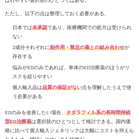
ばれやすい選択肢のひとつではある。
ただし、以下の点は整理しておく必要がある。
日本では
未承認
であり、医療機関での処方は受けられ
ない
2成分それぞれに
副作用・禁忌の薬との組み合わせ
が
存在する
悩みがEDのみであれば、単体のED治療薬のほうがリ
スクを絞りやすい
個人輸入品は
品質の保証がない
点を理解したうえで使
う必要がある
EDのみを改善したい場合、
タダラフィル系の長時間持続
型ED治療薬
は選択肢のひとつとして検討できる。国内価
格に比べて個人輸入ジェネリックは大幅にコストを抑えら