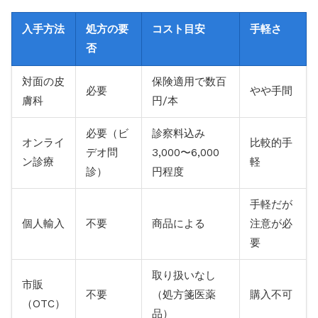
入手方法
処方の要
コスト目安
手軽さ
否
対面の皮
保険適用で数百
必要
やや手間
膚科
円/本
必要（ビ
診察料込み
オンライ
比較的手
デオ問
3,000〜6,000
ン診療
軽
診）
円程度
手軽だが
個人輸入
不要
商品による
注意が必
要
取り扱いなし
市販
不要
（処方箋医薬
購入不可
（OTC）
品）