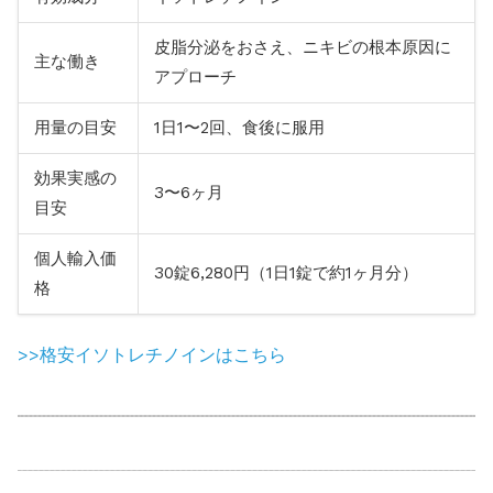
皮脂分泌をおさえ、ニキビの根本原因に
主な働き
アプローチ
用量の目安
1日1〜2回、食後に服用
効果実感の
3〜6ヶ月
目安
個人輸入価
30錠6,280円（1日1錠で約1ヶ月分）
格
>>格安イソトレチノインはこちら