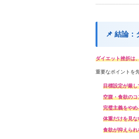
📌 結
ダイエット挫折は
重要なポイントを
目標設定が厳し
空腹・食欲のコ
完璧主義をやめ
体重だけを見な
食欲が抑えられ