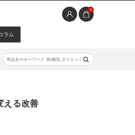
0
コラム
変える改善