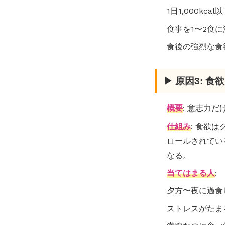
1日1,000kc
食事を1〜2食
食後の強烈な食
▶ 原因3: 
概要
: 意志力
仕組み
: 食欲
ロールされてい
なる。
当てはまる人
:
夕方〜夜に過食
ストレスがたま