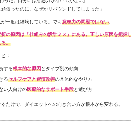
終わった。自分には意志力がないのかな…」
も頑張ったのに、なぜかリバウンドしてしまった」
人が一度は経験している。でも
意志力の問題ではない
。
挫折の原因は「仕組みの設計ミス」にある。正しい原因を把握
れる。
こと：
折する
根本的な原因
とタイプ別の傾向
きる
セルフケアと習慣改善
の具体的なやり方
ない人向けの
医療的なサポート手段
と選び方
するだけで、ダイエットへの向き合い方が根本から変わる。