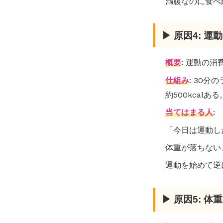
満腹なのに食べ
▶ 原因4: 
概要
: 運動の
仕組み
: 30分
約500kcal
当てはまる人
:
「今日は運動し
体重が落ちない
運動を始めて逆
▶ 原因5: 