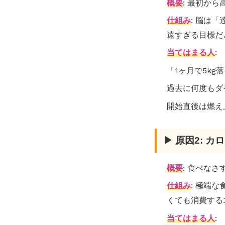
概要
: 最初か
仕組み
: 脳は
遠すぎる目標だ
当てはまる人
:
「1ヶ月で5k
過去に何度もダ
開始直後は燃え
▶ 原因2: 
概要
: 食べな
仕組み
: 極端
くても消費する
当てはまる人
: