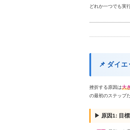
どれか一つでも実
📌 ダイ
挫折する原因は
大
の最初のステップ
▶ 原因1: 