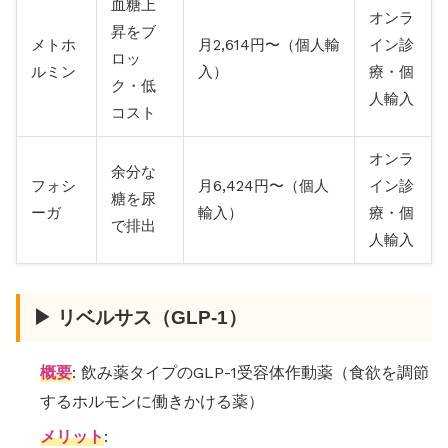
血糖上
オンラ
昇をブ
メトホ
月2,614円〜（個人輸
イン診
ロッ
ルミン
入）
療・個
ク・低
人輸入
コスト
オンラ
余分な
フォシ
月6,424円〜（個人
イン診
糖を尿
ーガ
輸入）
療・個
で排出
人輸入
▶ リベルサス（GLP-1）
概要
: 飲み薬タイプのGLP-1受容体作動薬（食欲を調節
するホルモンに働きかける薬）
メリット
: