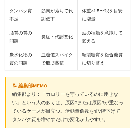
タンパク質
筋肉が落ちて代
体重×1.5〜2gを目安
不足
謝低下
に増量
脂質の質の
油の種類を意識して
炎症・代謝悪化
問題
変える
炭水化物の
血糖値スパイク
精製糖質を複合糖質
質の問題
で脂肪蓄積
に切り替え
📝 編集部MEMO
編集部より：「カロリーを守っているのに痩せな
い」という人の多くは、原因2または原因3が重なっ
ているケースが目立つ。活動量係数を1段階下げて
タンパク質を増やすだけで変化が出やすい。