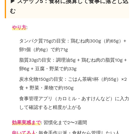
▶ ステップ5：食材に換算して食事に落とし込
む
やり方
:
タンパク質75gの目安：鶏むね肉300g（約65g）+
卵1個（約6g）で約71g
脂質33gの目安：調理油5g + 鶏むね肉の脂質10g +
卵6g + 豆腐・野菜で約33g
炭水化物150gの目安：ごはん茶碗1杯（約55g）×2
食 + 野菜・果物で約150g
食事管理アプリ（カロミル・あすけんなど）に入力
して確認すると精度が上がる
効果実感まで
: 習慣化まで2〜3週間
向いてる人
: 毎食手作り派・食材から管理したい人