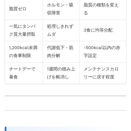
ホルモン・吸
脂質の種類を変え
脂質ゼロ
収障害
る
一気にタンパ
処理しきれず
3食に均等分配
ク質大量摂取
ムダ
1,200kcal未満
代謝低下・筋
-500kcal以内の赤
の食事制限
肉分解
字設定
チートデーで
1週間の積み上
メンテナンスカロ
暴食
げを帳消し
リーに戻す程度