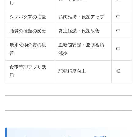
し
タンパク質の増量
筋肉維持・代謝アップ
中
脂質の種類の変更
炎症軽減・代謝改善
中
炭水化物の質の改
血糖値安定・脂肪蓄積
中
善
減少
食事管理アプリ活
記録精度向上
低
用