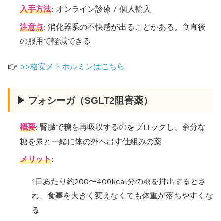
入手方法
: オンライン診療 / 個人輸入
注意点
: 消化器系の不快感が出ることがある。食直後
の服用で軽減できる
👉
>>格安メトホルミンはこちら
▶ フォシーガ（SGLT2阻害薬）
概要
: 腎臓で糖を再吸収するのをブロックし、余分な
糖を尿と一緒に体の外へ出す仕組みの薬
メリット
:
1日あたり約200〜400kcal分の糖を排出するとさ
れ、食事を大きく変えなくても体重が落ちやすくな
る