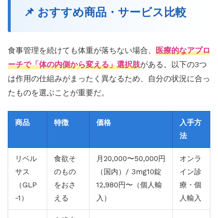
📌 おすすめ商品・サービス比較
食事管理を続けても体重が落ちない場合、
医療的なアプロ
ーチで「体の内側から変える」選択肢
がある。以下の3つ
は作用の仕組みがまったく異なるため、自分の状況に合っ
たものを選ぶことが重要だ。
商品
特徴
価格
入手方
法
リベル
食欲そ
月20,000〜50,000円
オンラ
サス
のもの
（国内）/ 3mg10錠
イン診
（GLP
をおさ
12,980円〜（個人輸
療・個
-1）
える
入）
人輸入