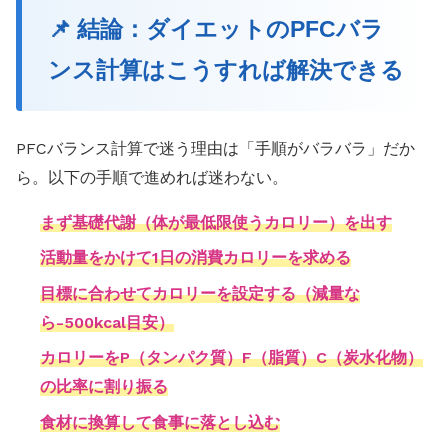
📌 結論：ダイエットのPFCバラ
ンス計算はこうすれば解決できる
PFCバランス計算で迷う理由は「手順がバラバラ」だか
ら。以下の手順で進めれば迷わない。
まず基礎代謝（体が最低限使うカロリー）を出す
活動量をかけて1日の消費カロリーを求める
目標に合わせてカロリーを設定する（減量な
ら-500kcal目安）
カロリーをP（タンパク質）F（脂質）C（炭水化物）
の比率に割り振る
食材に換算して食事に落とし込む