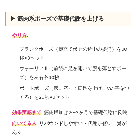
▶ 筋肉系ポーズで基礎代謝を上げる
やり方
:
プランクポーズ（腕立て伏せの途中の姿勢）を30
秒×3セット
ウォーリアⅡ（前後に足を開いて腰を落とすポー
ズ）を左右各30秒
ボートポーズ（床に座って両足を上げ、Vの字をつ
くる）を20秒×3セット
効果実感まで
: 筋肉増加は2〜3ヶ月で基礎代謝に反映
向いてる人
: リバウンドしやすい・代謝が低い自覚が
ある