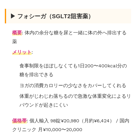
▶ フォシーガ（SGLT2阻害薬）
概要
: 体内の余分な糖を尿と一緒に体の外へ排出する
薬
メリット
:
食事制限をほぼしなくても1日200〜400kcal分の
糖を排出できる
ヨガの消費カロリーの少なさをカバーしてくれる
体重がじわじわ落ちるので急激な体重変化によるリ
バウンドが起きにくい
価格帯
: 個人輸入 98錠¥20,980（月約¥6,424） / 国内
クリニック 月¥10,000〜20,000