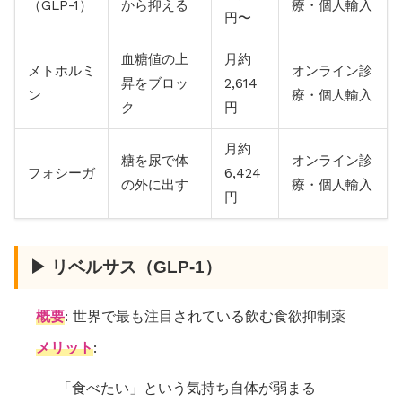
（GLP-1）
から抑える
療・個人輸入
円〜
血糖値の上
月約
メトホルミ
オンライン診
昇をブロッ
2,614
ン
療・個人輸入
ク
円
月約
糖を尿で体
オンライン診
フォシーガ
6,424
の外に出す
療・個人輸入
円
▶ リベルサス（GLP-1）
概要
: 世界で最も注目されている飲む食欲抑制薬
メリット
:
「食べたい」という気持ち自体が弱まる