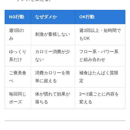
NG行動
なぜダメか
OK行動
週1回の
週3回以上・短時間で
刺激が蓄積しない
み
もOK
ゆっくり
カロリー消費が少
フロー系・パワー系
系だけ
ない
と組み合わせ
ご褒美食
消費カロリーを簡
補食はたんぱく質限
べ
単に超える
定
毎回同じ
体が慣れて効果が
2〜3週ごとに内容を
ポーズ
落ちる
変える