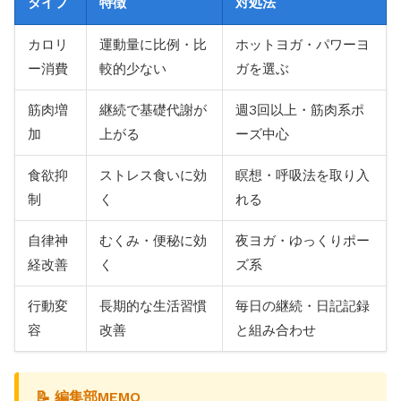
タイプ
特徴
対処法
カロリ
運動量に比例・比
ホットヨガ・パワーヨ
ー消費
較的少ない
ガを選ぶ
筋肉増
継続で基礎代謝が
週3回以上・筋肉系ポ
加
上がる
ーズ中心
食欲抑
ストレス食いに効
瞑想・呼吸法を取り入
制
く
れる
自律神
むくみ・便秘に効
夜ヨガ・ゆっくりポー
経改善
く
ズ系
行動変
長期的な生活習慣
毎日の継続・日記記録
容
改善
と組み合わせ
📝 編集部MEMO