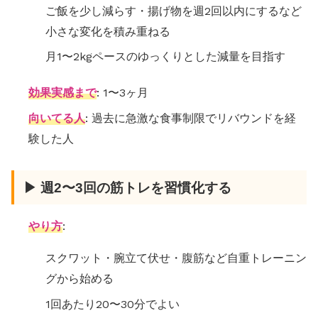
ご飯を少し減らす・揚げ物を週2回以内にするなど
小さな変化を積み重ねる
月1〜2kgペースのゆっくりとした減量を目指す
効果実感まで
: 1〜3ヶ月
向いてる人
: 過去に急激な食事制限でリバウンドを経
験した人
▶ 週2〜3回の筋トレを習慣化する
やり方
:
スクワット・腕立て伏せ・腹筋など自重トレーニン
グから始める
1回あたり20〜30分でよい