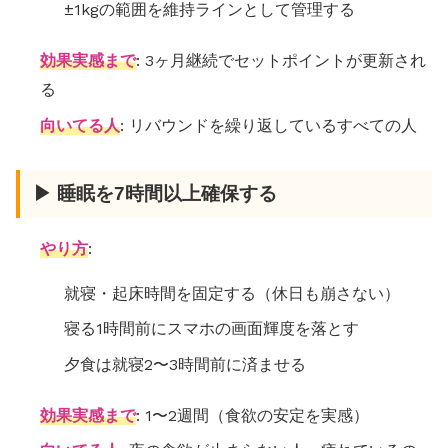
±1kgの範囲を維持ラインとして管理する
効果実感まで
: 3ヶ月継続でセットポイントが更新され
る
向いてる人
: リバウンドを繰り返しているすべての人
▶ 睡眠を7時間以上確保する
やり方
:
就寝・起床時間を固定する（休日も崩さない）
寝る1時間前にスマホの画面輝度を落とす
夕食は就寝2〜3時間前に済ませる
効果実感まで
: 1〜2週間（食欲の安定を実感）