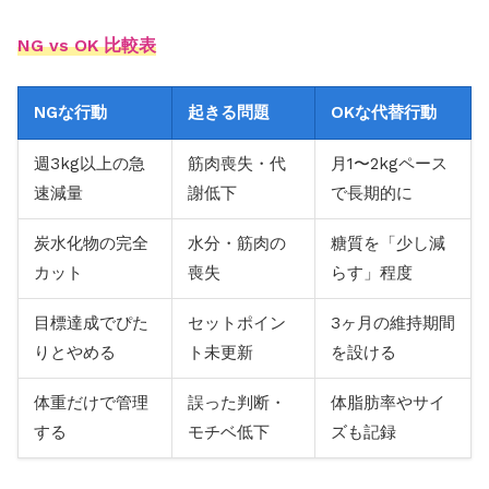
NG vs OK 比較表
NGな行動
起きる問題
OKな代替行動
週3kg以上の急
筋肉喪失・代
月1〜2kgペース
速減量
謝低下
で長期的に
炭水化物の完全
水分・筋肉の
糖質を「少し減
カット
喪失
らす」程度
目標達成でぴた
セットポイン
3ヶ月の維持期間
りとやめる
ト未更新
を設ける
体重だけで管理
誤った判断・
体脂肪率やサイ
する
モチベ低下
ズも記録