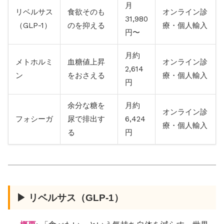
月
リベルサス
食欲そのも
オンライン診
31,980
（GLP-1）
のを抑える
療・個人輸入
円〜
月約
メトホルミ
血糖値上昇
オンライン診
2,614
ン
をおさえる
療・個人輸入
円
余分な糖を
月約
オンライン診
フォシーガ
尿で排出す
6,424
療・個人輸入
る
円
▶ リベルサス（GLP-1）