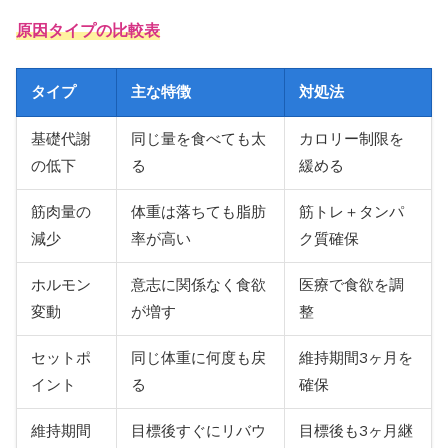
原因タイプの比較表
タイプ
主な特徴
対処法
基礎代謝
同じ量を食べても太
カロリー制限を
の低下
る
緩める
筋肉量の
体重は落ちても脂肪
筋トレ＋タンパ
減少
率が高い
ク質確保
ホルモン
意志に関係なく食欲
医療で食欲を調
変動
が増す
整
セットポ
同じ体重に何度も戻
維持期間3ヶ月を
イント
る
確保
維持期間
目標後すぐにリバウ
目標後も3ヶ月継