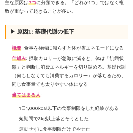
主な原因は
7つ
に分類できる。「どれか1つ」ではなく複
数が重なって起きることが多い。
▶ 原因1: 基礎代謝の低下
概要
: 食事を極端に減らすと体が省エネモードになる
仕組み
: 摂取カロリーが急激に減ると、体は「飢餓状
態」と判断し消費エネルギーを切り詰める。基礎代謝
（何もしなくても消費するカロリー）が落ちるため、
同じ食事量でも太りやすい体になる
当てはまる人
:
1日1,000kcal以下の食事制限をした経験がある
短期間で3kg以上落とそうとした
運動せずに食事制限だけでやせた