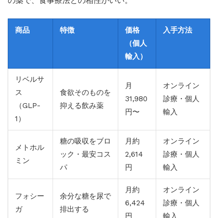
の薬で、食事療法との相性がいい。
商品
特徴
価格
入手方法
（個人
輸入）
リベルサ
月
オンライン
ス
食欲そのものを
31,980
診療・個人
（GLP-
抑える飲み薬
円〜
輸入
1）
糖の吸収をブロ
月約
オンライン
メトホル
ック・最安コス
2,614
診療・個人
ミン
パ
円
輸入
月約
オンライン
フォシー
余分な糖を尿で
6,424
診療・個人
ガ
排出する
円
輸入