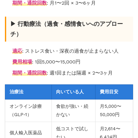
期間・通院回数
: 月1〜2回 × 3〜6ヶ月
▶ 行動療法（過食・感情食いへのアプロー
チ）
適応
: ストレス食い・深夜の過食が止まらない人
費用相場
: 1回5,000〜15,000円
期間・通院回数
: 週1回または隔週 × 2〜3ヶ月
治療法
向いている人
費用目安
オンライン診療
食欲が強い・続
月5,000〜
（GLP-1）
かない
50,000円
低コストで試し
月2,614〜
個人輸入医薬品
たい
6,424円