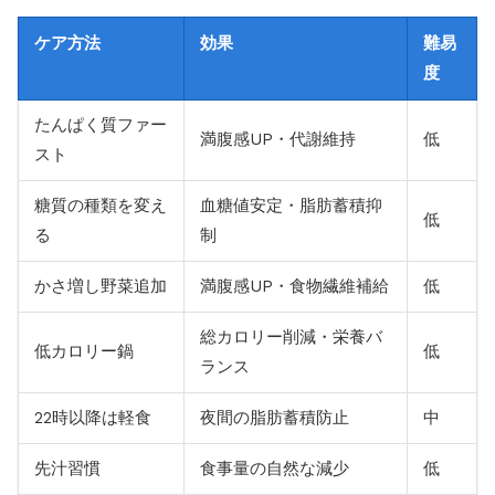
ケア方法
効果
難易
度
たんぱく質ファー
満腹感UP・代謝維持
低
スト
糖質の種類を変え
血糖値安定・脂肪蓄積抑
低
る
制
かさ増し野菜追加
満腹感UP・食物繊維補給
低
総カロリー削減・栄養バ
低カロリー鍋
低
ランス
22時以降は軽食
夜間の脂肪蓄積防止
中
先汁習慣
食事量の自然な減少
低