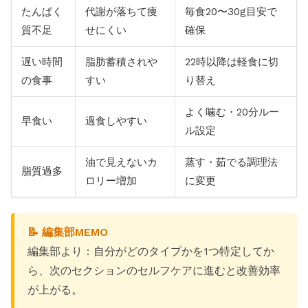
たんぱく
代謝が落ちて痩
毎食20〜30g目安で
質不足
せにくい
確保
遅い時間
脂肪蓄積されや
22時以降は軽食に切
の食事
すい
り替え
よく噛む・20分ルー
早食い
過食しやすい
ル設定
油で見えないカ
蒸す・茹でる調理法
脂質過多
ロリー増加
に変更
📝 編集部MEMO
編集部より：自分がどのタイプかを1つ特定してか
ら、次のセクションのセルフケアに進むと改善効率
が上がる。