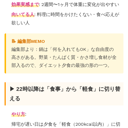
効果実感まで
: 2週間〜1ヶ月で体重に変化が出やすい
向いてる人
: 料理に時間をかけたくない・食べ応えが
欲しい人
📝 編集部MEMO
編集部より：鍋は「何を入れてもOK」な自由度の
高さがある。野菜・たんぱく質・かさ増し食材が全
部入るので、ダイエット夕食の最強の形の一つ。
▶ 22時以降は「食事」から「軽食」に切り替
える
やり方
:
帰宅が遅い日は夕食を「軽食（200kcal以内）」に切