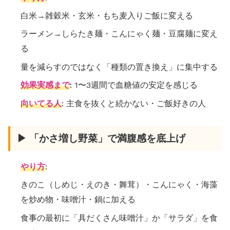
白米→雑穀米・玄米・もち麦入りご飯に変える
ラーメン→しらたき麺・こんにゃく麺・豆腐麺に変え
る
量を減らすのではなく「種類の置き換え」に集中する
効果実感まで
: 1〜3週間で血糖値の安定を感じる
向いてる人
: 主食を抜くと続かない・ご飯好きの人
▶ 「かさ増し野菜」で満腹感を底上げ
やり方
:
きのこ（しめじ・えのき・舞茸）・こんにゃく・海藻
を炒め物・味噌汁・鍋に加える
食事の最初に「具だくさん味噌汁」か「サラダ」を食