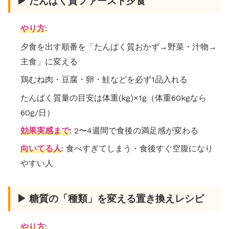
▶ たんぱく質ファースト夕食
やり方
:
夕食を出す順番を「たんぱく質おかず→野菜・汁物→
主食」に変える
鶏むね肉・豆腐・卵・鮭などを必ず1品入れる
たんぱく質量の目安は体重(kg)×1g（体重60kgなら
60g/日）
効果実感まで
: 2〜4週間で食後の満足感が変わる
向いてる人
: 食べすぎてしまう・食後すぐ空腹になり
やすい人
▶ 糖質の「種類」を変える置き換えレシピ
やり方
: