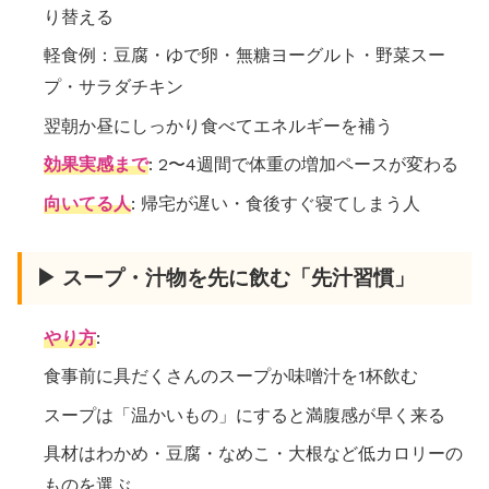
り替える
軽食例：豆腐・ゆで卵・無糖ヨーグルト・野菜スー
プ・サラダチキン
翌朝か昼にしっかり食べてエネルギーを補う
効果実感まで
: 2〜4週間で体重の増加ペースが変わる
向いてる人
: 帰宅が遅い・食後すぐ寝てしまう人
▶ スープ・汁物を先に飲む「先汁習慣」
やり方
:
食事前に具だくさんのスープか味噌汁を1杯飲む
スープは「温かいもの」にすると満腹感が早く来る
具材はわかめ・豆腐・なめこ・大根など低カロリーの
ものを選ぶ