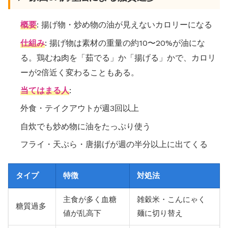
概要
: 揚げ物・炒め物の油が見えないカロリーになる
仕組み
: 揚げ物は素材の重量の約10〜20%が油にな
る。鶏むね肉を「茹でる」か「揚げる」かで、カロリ
ーが2倍近く変わることもある。
当てはまる人
:
外食・テイクアウトが週3回以上
自炊でも炒め物に油をたっぷり使う
フライ・天ぷら・唐揚げが週の半分以上に出てくる
タイプ
特徴
対処法
主食が多く血糖
雑穀米・こんにゃく
糖質過多
値が乱高下
麺に切り替え