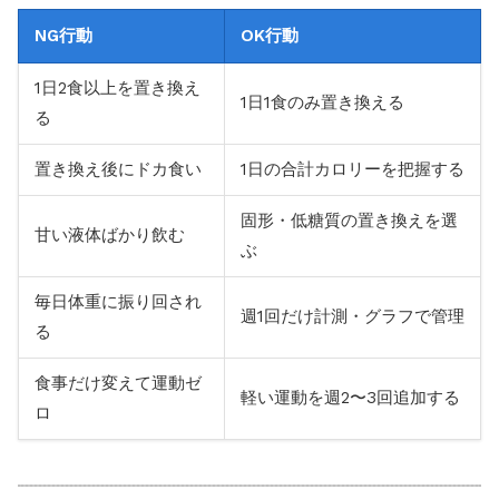
NG行動
OK行動
1日2食以上を置き換え
1日1食のみ置き換える
る
置き換え後にドカ食い
1日の合計カロリーを把握する
固形・低糖質の置き換えを選
甘い液体ばかり飲む
ぶ
毎日体重に振り回され
週1回だけ計測・グラフで管理
る
食事だけ変えて運動ゼ
軽い運動を週2〜3回追加する
ロ