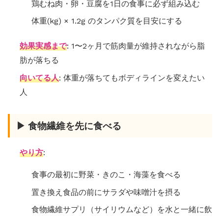
鶏むね肉・卵・豆腐を1日の食事に必ず組み込む
体重(kg) × 1.2g のタンパク質を目安にする
効果実感まで
: 1〜2ヶ月で筋肉量が維持されながら脂
肪が落ちる
向いてる人
: 体重が落ちてもボディラインを変えたい
人
▶ 食物繊維を先に食べる
やり方
:
食事の最初に野菜・きのこ・海藻を食べる
置き換え食品の前にサラダや味噌汁を摂る
食物繊維サプリ（サイリウムなど）を水と一緒に飲