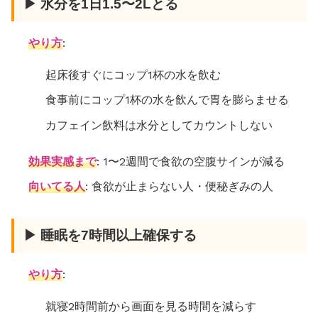
▶ 水分を1日1.5〜2Lとる
やり方
:
起床後すぐにコップ1杯の水を飲む
食事前にコップ1杯の水を飲んで胃を膨らませる
カフェイン飲料は水分としてカウントしない
効果実感まで
: 1〜2週間で食欲の空腹サインが減る
向いてる人
: 食欲が止まらない人・便秘ぎみの人
▶ 睡眠を7時間以上確保する
やり方
:
就寝2時間前から画面を見る時間を減らす