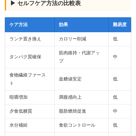
▶ セルフケア方法の比較表
ケア方法
効果
難易度
ランチ置き換え
カロリー削減
低
筋肉維持・代謝アッ
タンパク質確保
中
プ
食物繊維ファース
血糖値安定
低
ト
咀嚼増加
満腹感向上
低
夕食低糖質
脂肪燃焼促進
中
水分補給
食欲コントロール
低