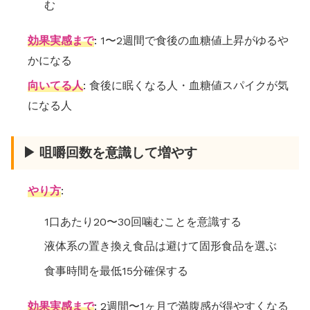
む
効果実感まで
: 1〜2週間で食後の血糖値上昇がゆるや
かになる
向いてる人
: 食後に眠くなる人・血糖値スパイクが気
になる人
▶ 咀嚼回数を意識して増やす
やり方
:
1口あたり20〜30回噛むことを意識する
液体系の置き換え食品は避けて固形食品を選ぶ
食事時間を最低15分確保する
効果実感まで
: 2週間〜1ヶ月で満腹感が得やすくなる