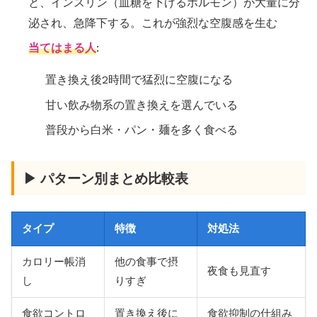
と、インスリン（血糖を下げるホルモン）が大量に分
泌され、急降下する。これが強烈な空腹感を生む
当てはまる人
:
置き換え後2時間で猛烈に空腹になる
甘い飲み物系の置き換えを選んでいる
普段から白米・パン・麺を多く食べる
▶ パターン別まとめ比較表
タイプ
特徴
対処法
カロリー帳消
他の食事で摂
夜食も見直す
し
りすぎ
食欲コントロ
置き換え後に
食欲抑制の仕組み