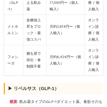
（GLP
える飲み
17,000円〜（個人
療 / 個
-1）
薬
輸入）
人輸入
血糖値上
オンラ
メトホ
昇をブロ
月約2,614円〜（個
イン診
ルミン
ック・最
人輸入）
療 / 個
強コスパ
人輸入
オンラ
糖を尿で
フォシ
月約6,424円〜（個
イン診
排出・食
ーガ
人輸入）
療 / 個
制限不要
人輸入
▶ リベルサス（GLP-1）
概要
: 飲み薬タイプのGLP-1ダイエット薬。食欲そのも