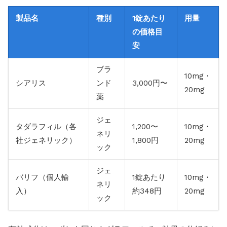
製品名
種別
1錠あたり
用量
の価格目
安
ブラ
10mg・
シアリス
ンド
3,000円〜
20mg
薬
ジェ
タダラフィル（各
1,200〜
10mg・
ネリ
社ジェネリック）
1,800円
20mg
ック
ジェ
バリフ（個人輸
1錠あたり
10mg・
ネリ
入）
約348円
20mg
ック