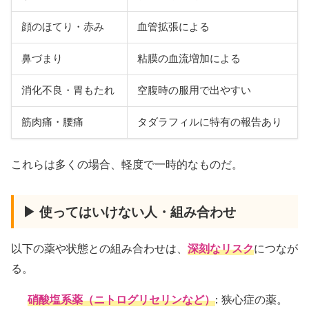
顔のほてり・赤み
血管拡張による
鼻づまり
粘膜の血流増加による
消化不良・胃もたれ
空腹時の服用で出やすい
筋肉痛・腰痛
タダラフィルに特有の報告あり
これらは多くの場合、軽度で一時的なものだ。
▶ 使ってはいけない人・組み合わせ
以下の薬や状態との組み合わせは、
深刻なリスク
につなが
る。
硝酸塩系薬（ニトログリセリンなど）
: 狭心症の薬。