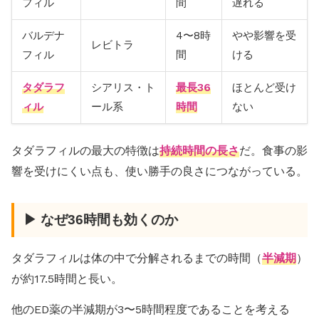
フィル
間
遅れる
バルデナ
4〜8時
やや影響を受
レビトラ
フィル
間
ける
タダラフ
シアリス・ト
最長36
ほとんど受け
ィル
ール系
時間
ない
タダラフィルの最大の特徴は
持続時間の長さ
だ。食事の影
響を受けにくい点も、使い勝手の良さにつながっている。
▶ なぜ36時間も効くのか
タダラフィルは体の中で分解されるまでの時間（
半減期
）
が約17.5時間と長い。
他のED薬の半減期が3〜5時間程度であることを考える