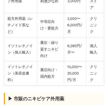
ア外用薬
刺激少なめ
3,000円
スト
ア
処方外用薬（レ
2,000〜
クリ
中等症向
チノイド系な
6,000円/
ニッ
け・要処方
ど）
月
ク
重症・繰り
イソトレチノイ
6,280円/
個人
返すニキビ
ン（個人輸入）
月〜
輸入
向け
イソトレチノイ
10,000〜
クリ
重症向け・
ン（美容皮膚
20,000
ニッ
国内処方
科）
円/月
ク
▶ 市販のニキビケア外用薬