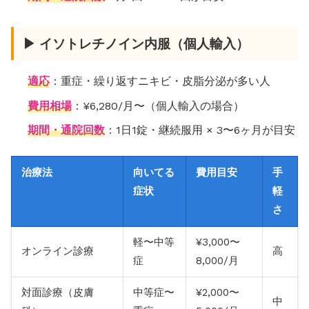
▶ イソトレチノイン内服（個人輸入）
適応
：重症・繰り返すニキビ・皮脂分泌が多い人
費用相場
：¥6,280/月〜（個人輸入の場合）
期間・通院回数
：1日1錠・継続服用 × 3〜6ヶ月が目安
治療法
向いてる
費用目安
手
症状
軽
さ
軽〜中等
¥3,000〜
オンライン診療
高
症
8,000/月
対面診療（皮膚
中等症〜
¥2,000〜
中