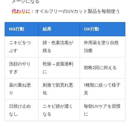
メージになる
代わりに
：オイルフリーのUVカット製品を毎朝使う
NG行動
結果
OK行動
ニキビをつ
跡・色素沈着が
外用薬を塗り自然
ぶす
残る
治癒
洗顔のやり
乾燥→皮脂過剰
朝晩2回に抑える
すぎ
に
薬の重ね塗
刺激で肌荒れ悪
1種類に絞って様子
り
化
見
日焼け止め
ニキビ跡が濃く
毎朝UVケアを習慣
なし
なる
に