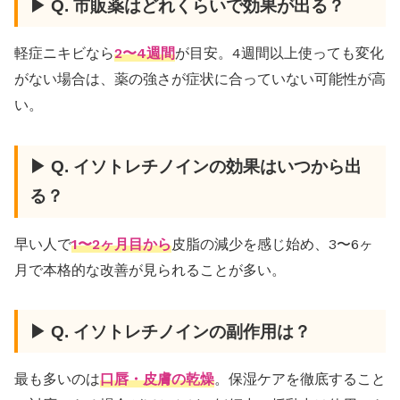
▶ Q. 市販薬はどれくらいで効果が出る？
軽症ニキビなら
2〜4週間
が目安。4週間以上使っても変化
がない場合は、薬の強さが症状に合っていない可能性が高
い。
▶ Q. イソトレチノインの効果はいつから出
る？
早い人で
1〜2ヶ月目から
皮脂の減少を感じ始め、3〜6ヶ
月で本格的な改善が見られることが多い。
▶ Q. イソトレチノインの副作用は？
最も多いのは
口唇・皮膚の乾燥
。保湿ケアを徹底すること