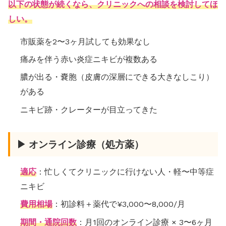
以下の状態が続くなら、クリニックへの相談を検討してほ
しい。
市販薬を2〜3ヶ月試しても効果なし
痛みを伴う赤い炎症ニキビが複数ある
膿が出る・嚢胞（皮膚の深層にできる大きなしこり）
がある
ニキビ跡・クレーターが目立ってきた
▶ オンライン診療（処方薬）
適応
：忙しくてクリニックに行けない人・軽〜中等症
ニキビ
費用相場
：初診料＋薬代で¥3,000〜8,000/月
期間・通院回数
：月1回のオンライン診療 × 3〜6ヶ月