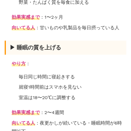
野菜・たんぱく質を毎食に加える
効果実感まで
：1〜2ヶ月
向いてる人
：甘いものや乳製品を毎日摂っている人
▶ 睡眠の質を上げる
やり方
：
毎日同じ時間に寝起きする
就寝1時間前はスマホを見ない
室温は18〜20℃に調整する
効果実感まで
：2〜4週間
向いてる人
：夜更かしが続いている・睡眠時間が6時