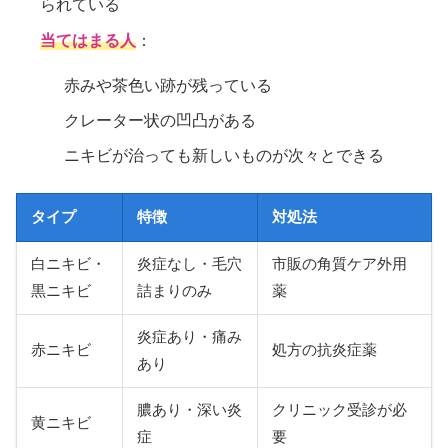
られている
当てはまる人
：
赤みや茶色い跡が残っている
クレーター状の凹凸がある
ニキビが治っても新しいものが次々とできる
タイプ
特徴
対処法
白ニキビ・
炎症なし・毛穴
市販の角質ケア外用
黒ニキビ
詰まりのみ
薬
炎症あり・痛み
赤ニキビ
処方の抗炎症薬
あり
膿あり・深い炎
クリニック受診が必
黄ニキビ
症
要