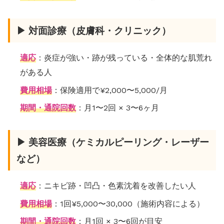
▶ 対面診療（皮膚科・クリニック）
適応
：炎症が強い・跡が残っている・全体的な肌荒れ
がある人
費用相場
：保険適用で¥2,000〜5,000/月
期間・通院回数
：月1〜2回 × 3〜6ヶ月
▶ 美容医療（ケミカルピーリング・レーザー
など）
適応
：ニキビ跡・凹凸・色素沈着を改善したい人
費用相場
：1回¥5,000〜30,000（施術内容による）
期間・通院回数
：月1回 × 3〜6回が目安