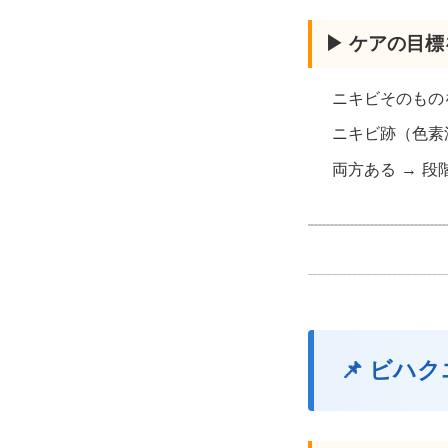
▶ ケアの目
ニキビそのもの
ニキビ跡（色素
両方ある → 
📌 ビハ