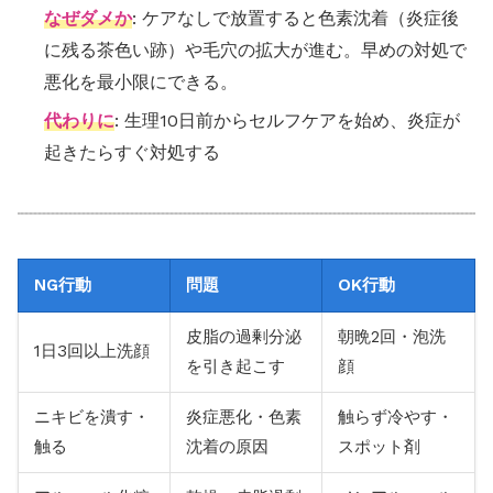
なぜダメか
: ケアなしで放置すると色素沈着（炎症後
に残る茶色い跡）や毛穴の拡大が進む。早めの対処で
悪化を最小限にできる。
代わりに
: 生理10日前からセルフケアを始め、炎症が
起きたらすぐ対処する
NG行動
問題
OK行動
皮脂の過剰分泌
朝晩2回・泡洗
1日3回以上洗顔
を引き起こす
顔
ニキビを潰す・
炎症悪化・色素
触らず冷やす・
触る
沈着の原因
スポット剤