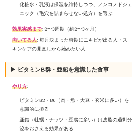
化粧水・乳液は保湿を維持しつつ、ノンコメドジェ
ニック（毛穴を詰まらせない処方）を選ぶ
効果実感まで
: 2〜3周期（約2〜3ヶ月）
向いてる人
: 毎月決まった時期にニキビが出る人・ス
キンケアの見直しから始めたい人
▶ ビタミンB群・亜鉛を意識した食事
やり方
:
ビタミンB2・B6（肉・魚・大豆・玄米に多い）を
意識的に摂る
亜鉛（牡蠣・ナッツ・豆腐に多い）は皮脂の過剰分
泌をおさえる効果がある