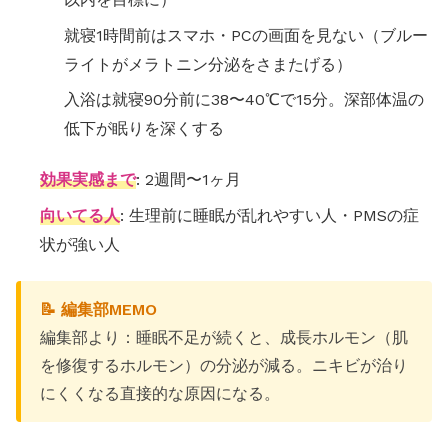
就寝1時間前はスマホ・PCの画面を見ない（ブルー
ライトがメラトニン分泌をさまたげる）
入浴は就寝90分前に38〜40℃で15分。深部体温の
低下が眠りを深くする
効果実感まで
: 2週間〜1ヶ月
向いてる人
: 生理前に睡眠が乱れやすい人・PMSの症
状が強い人
📝 編集部MEMO
編集部より：睡眠不足が続くと、成長ホルモン（肌
を修復するホルモン）の分泌が減る。ニキビが治り
にくくなる直接的な原因になる。