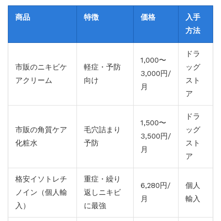
商品
特徴
価格
入手
方法
ドラ
1,000〜
市販のニキビケ
軽症・予防
ッグ
3,000円/
アクリーム
向け
スト
月
ア
ドラ
1,500〜
市販の角質ケア
毛穴詰まり
ッグ
3,500円/
化粧水
予防
スト
月
ア
格安イソトレチ
重症・繰り
6,280円/
個人
ノイン（個人輸
返しニキビ
月
輸入
入）
に最強