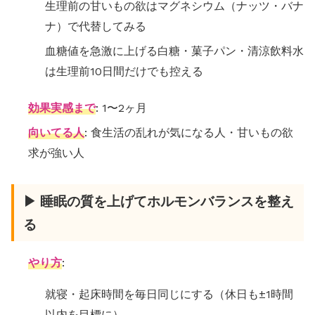
生理前の甘いもの欲はマグネシウム（ナッツ・バナ
ナ）で代替してみる
血糖値を急激に上げる白糖・菓子パン・清涼飲料水
は生理前10日間だけでも控える
効果実感まで
: 1〜2ヶ月
向いてる人
: 食生活の乱れが気になる人・甘いもの欲
求が強い人
▶ 睡眠の質を上げてホルモンバランスを整え
る
やり方
:
就寝・起床時間を毎日同じにする（休日も±1時間
以内を目標に）