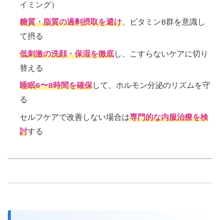
イミング）
糖質・脂質の過剰摂取を避け
、ビタミンB群を意識し
て摂る
低刺激の洗顔・保湿を徹底
し、こすらないケアに切り
替える
睡眠6〜8時間を確保
して、ホルモン分泌のリズムを守
る
セルフケアで改善しない場合は
専門的な内服治療を検
討
する