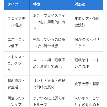
タイプ
特徴
対処法
あご・フェイスライ
プロゲステ
皮脂ケア・低刺
ン中心に周期的に出
ロン増加
激洗顔
る
エストロゲ
乾燥しているのに脂
保湿強化・バリ
ン低下
っぽい混合状態
アケア
ストレス・
ストレス期・睡眠不
睡眠確保・スト
コルチゾー
足と連動して悪化
レス管理
ル
腸内環境・
甘いもの過食・便秘
食事改善・腸活
食生活
と同時に悪化
間違ったス
ケアするほど悪化す
洗いすぎ・こす
キンケア
るループ
りすぎを止める