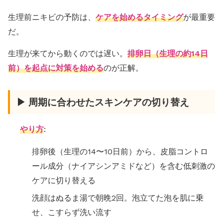
生理前ニキビの予防は、
ケアを始めるタイミング
が最重要
だ。
生理が来てから動くのでは遅い。
排卵日（生理の約14日
前）を起点に対策を始める
のが正解。
▶ 周期に合わせたスキンケアの切り替え
やり方
:
排卵後（生理の14〜10日前）から、皮脂コントロ
ール成分（ナイアシンアミドなど）を含む低刺激の
ケアに切り替える
洗顔はぬるま湯で朝晩2回。泡立てた泡を肌に乗
せ、こすらず洗い流す