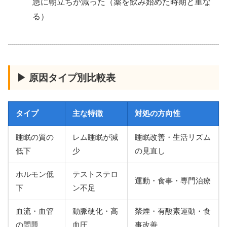
急に朝立ちが減った（薬を飲み始めた時期と重な
る）
▶ 原因タイプ別比較表
タイプ
主な特徴
対処の方向性
睡眠の質の
レム睡眠が減
睡眠改善・生活リズム
低下
少
の見直し
ホルモン低
テストステロ
運動・食事・専門治療
下
ン不足
血流・血管
動脈硬化・高
禁煙・有酸素運動・食
の問題
血圧
事改善