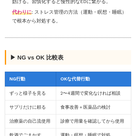
妨げる。習慣化すると慢性的なEDに繋がる。
代わりに
: ストレス管理の方法（運動・瞑想・睡眠）
で根本から対処する。
▶ NG vs OK 比較表
NG行動
OKな代替行動
ずっと様子を見る
2〜4週間で変化なければ相談
サプリだけに頼る
食事改善＋医薬品の検討
治療薬の自己流使用
診療で用量を確認してから使用
飲酒でごまかす
運動・瞑想・睡眠で対処