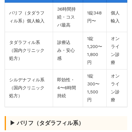
36時間持
バリフ（タダラフ
1錠348
個人
続・コス
ィル系）個人輸入
円〜
輸入
パ最高
1錠
オン
タダラフィル系
診療込
1,200〜
ライ
（国内クリニック
み・安心
1,800
ン診
処方）
感
円
療
1錠
オン
シルデナフィル系
即効性・
300〜
ライ
（国内クリニック
4〜6時間
1,500
ン診
処方）
持続
円
療
▶ バリフ（タダラフィル系）