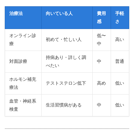
治療法
向いている人
費用
手軽
感
さ
オンライン診
低〜
初めて・忙しい人
高い
療
中
持病あり・詳しく調
対面診療
中
普通
べたい
ホルモン補充
テストステロン低下
高め
低い
療法
血管・神経系
生活習慣病がある
中
低い
検査