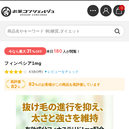
0
31
180
今なら最大
%OFF
本日
人が閲覧！
フィンペシア1mg
4.1(80件)
▼レビューをチェック
高評価
82
%のお客様がこの商品を高評価しています
82
%