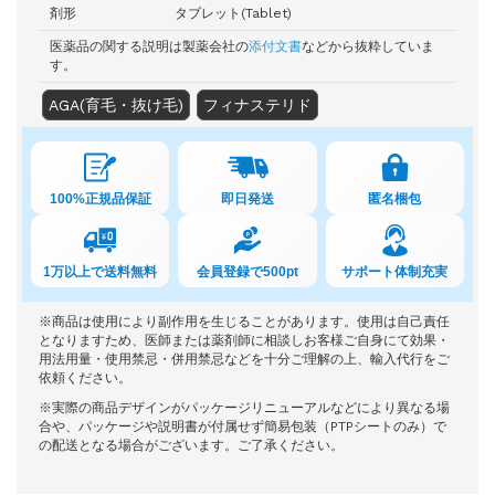
剤形
タブレット(Tablet)
医薬品の関する説明は製薬会社の
添付文書
などから抜粋していま
す。
AGA(育毛・抜け毛)
フィナステリド
100%正規品保証
即日発送
匿名梱包
1万以上で送料無料
会員登録で500pt
サポート体制充実
※商品は使用により副作用を生じることがあります。使用は自己責任
となりますため、医師または薬剤師に相談しお客様ご自身にて効果・
用法用量・使用禁忌・併用禁忌などを十分ご理解の上、輸入代行をご
依頼ください。
※実際の商品デザインがパッケージリニューアルなどにより異なる場
合や、パッケージや説明書が付属せず簡易包装（PTPシートのみ）で
の配送となる場合がございます。ご了承ください。