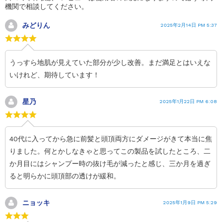
機関で相談してください。
みどりん
2025年2月14日 PM 5:37
うっすら地肌が見えていた部分が少し改善。まだ満足とはいえな
いけれど、期待しています！
星乃
2025年1月22日 PM 6:08
40代に入ってから急に前髪と頭頂両方にダメージがきて本当に焦
りました。何とかしなきゃと思ってこの製品を試したところ、二
か月目にはシャンプー時の抜け毛が減ったと感じ、三か月を過ぎ
ると明らかに頭頂部の透けが緩和。
ニョッキ
2025年1月9日 PM 5:29