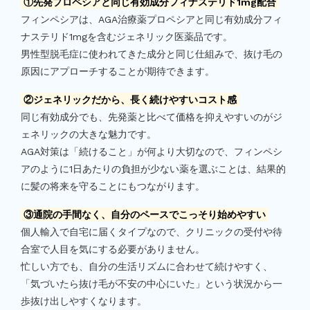
①先発プロペシアと同じ有効成分フィナステリド1mg配合
フィンペシアは、AGA治療薬プロペシアと同じ有効成分フィ
ナステリド1mgを含むジェネリック医薬品です。
男性型脱毛症に使われてきた成分と同じ仕組みで、抜け毛の
原因にアプローチすることが期待できます。
②ジェネリックだから、長く続けやすいコスト感
同じ有効成分でも、先発薬と比べて価格を抑えやすいのがジ
ェネリックの大きな魅力です。
AGA対策は「続けること」が何より大切なので、フィンペシ
アのように1日あたりの負担が少ない薬を選ぶことは、結果的
に髪の将来を守ることにもつながります。
③通院の手間なく、自分のペースでこっそり始めやすい
個人輸入で自宅に届くタイプなので、クリニックの受付や待
合室で人目を気にする必要がありません。
忙しい方でも、自分の生活リズムに合わせて続けやすく、
「気づいたら抜け毛が不安の中心にいた」という状況から一
歩抜け出しやすくなります。