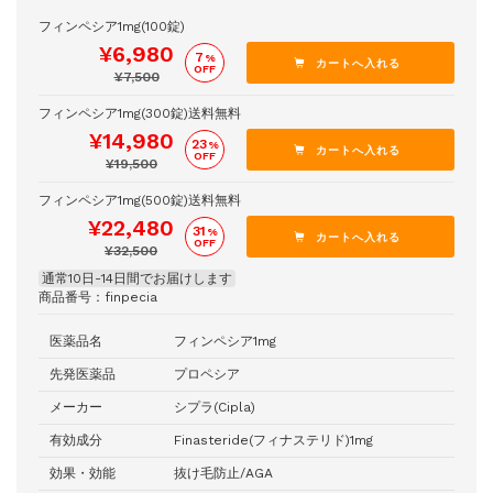
フィンペシア1mg(100錠)
¥6,980
7
%
OFF
¥7,500
フィンペシア1mg(300錠)送料無料
¥14,980
23
%
OFF
¥19,500
フィンペシア1mg(500錠)送料無料
¥22,480
31
%
OFF
¥32,500
通常10日-14日間でお届けします
商品番号：finpecia
医薬品名
フィンペシア1mg
先発医薬品
プロペシア
メーカー
シプラ(Cipla)
有効成分
Finasteride(フィナステリド)1mg
効果・効能
抜け毛防止/AGA