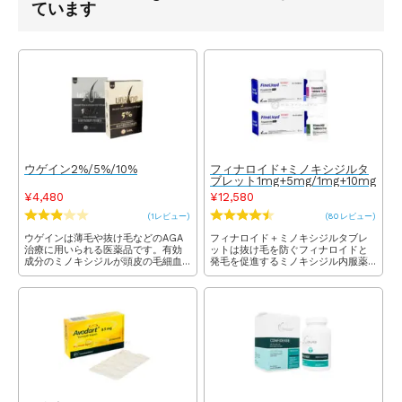
ています
ウゲイン2%/5%/10%
フィナロイド+ミノキシジルタ
ブレット1mg+5mg/1mg+10mg
¥4,480
¥12,580
(1レビュー)
(80レビュー)
ウゲインは薄毛や抜け毛などのAGA
フィナロイド＋ミノキシジルタブレ
治療に用いられる医薬品です。有効
ットは抜け毛を防ぐフィナロイドと
成分のミノキシジルが頭皮の毛細血
発毛を促進するミノキシジル内服薬
管拡張と発毛因子を活性化させるこ
のセットです。2つを同時に服用する
とで毛髪の発毛を促す効果が期待で
ことで抜け毛が防がれ、長く・太い
きます。国内製品より濃度が高い上
髪の毛が育つ効果が期待できます。
に低コストなので無理なく続けるこ
AGA治療では定番の組み合わせをお
とができます。
得なセットでご提供します。