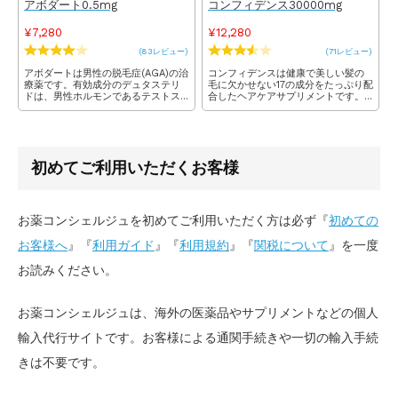
アボダート0.5mg
コンフィデンス30000mg
¥7,280
¥12,280
(83レビュー)
(71レビュー)
アボダートは男性の脱毛症(AGA)の治
コンフィデンスは健康で美しい髪の
療薬です。有効成分のデュタステリ
毛に欠かせない17の成分をたっぷり配
ドは、男性ホルモンであるテストス
合したヘアケアサプリメントです。
テロンをジヒドロテストステロンと
皮膚細胞の新陳代謝を高める希少な
いう物質に変換する5α還元酵素を阻
馬プラセンタ、頭皮のコンディショ
害する作用があります。これによっ
ンを整えるビタミンE、白髪予防のビ
て高いAGA改善効果が期待できま
オチン、タンパク質合成の葉酸など
す。
の成分が髪の毛を育てます。
初めてご利用いただくお客様
お薬コンシェルジュを初めてご利用いただく方は必ず『
初めての
お客様へ
』『
利用ガイド
』『
利用規約
』『
関税について
』を一度
お読みください。
お薬コンシェルジュは、海外の医薬品やサプリメントなどの個人
輸入代行サイトです。お客様による通関手続きや一切の輸入手続
きは不要です。