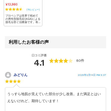
¥13,980
(75レビュー)
プロペシアは世界で初めて
の男性型脱毛症(AGA)による
脱毛を防ぐ治療薬です。有
効成分のフィナステリドが
脱毛の原因となる物質をブ
ロックすることで抜け毛の
進行を防ぐ効果が期待でき
ます。日本でもAGA治療の
利用したお客様の声
第一選択として多くの男性
に使用されています。
口コミ評価
4.1
80件
みどりん
2025年2月14日 PM 5:37
うっすら地肌が見えていた部分が少し改善。まだ満足とはい
えないけれど、期待しています！