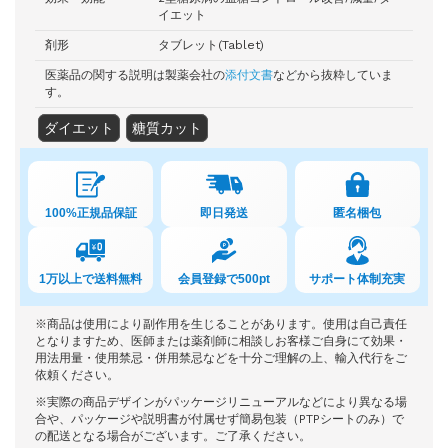
イエット
剤形
タブレット(Tablet)
医薬品の関する説明は製薬会社の
添付文書
などから抜粋していま
す。
ダイエット
糖質カット
100%正規品保証
即日発送
匿名梱包
1万以上で送料無料
会員登録で500pt
サポート体制充実
※商品は使用により副作用を生じることがあります。使用は自己責任
となりますため、医師または薬剤師に相談しお客様ご自身にて効果・
用法用量・使用禁忌・併用禁忌などを十分ご理解の上、輸入代行をご
依頼ください。
※実際の商品デザインがパッケージリニューアルなどにより異なる場
合や、パッケージや説明書が付属せず簡易包装（PTPシートのみ）で
の配送となる場合がございます。ご了承ください。