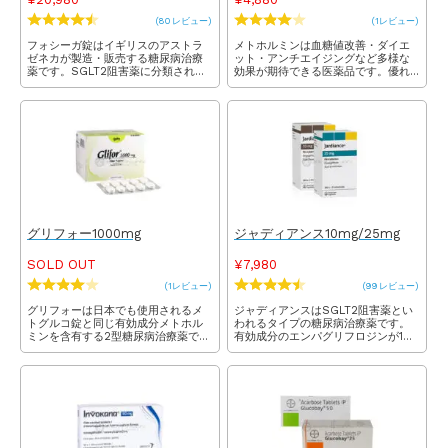
(80レビュー)
(1レビュー)
フォシーガ錠はイギリスのアストラ
メトホルミンは血糖値改善・ダイエ
ゼネカが製造・販売する糖尿病治療
ット・アンチエイジングなど多様な
薬です。SGLT2阻害薬に分類され、
効果が期待できる医薬品です。優れ
体内の余分な糖分の再吸収を抑制し
た血糖降下・ダイエット作用があり
て尿から排出する作用があります。
ながら、インスリン分泌を増やさな
糖尿病の他、ダイエット効果も報告
いため血糖リスクが低く、副作用が
されるなどメディカルダイエットで
比較的少ないため日本国内でも多く
注目の薬です。
処方されています。
グリフォー1000mg
ジャディアンス10mg/25mg
SOLD OUT
¥7,980
(1レビュー)
(99レビュー)
グリフォーは日本でも使用されるメ
ジャディアンスはSGLT2阻害薬とい
トグルコ錠と同じ有効成分メトホル
われるタイプの糖尿病治療薬です。
ミンを含有する2型糖尿病治療薬で
有効成分のエンパグリフロジンが1日
す。ダイエットとしても注目の薬
最大400kcalもの糖を尿中に排出す
で、痩せホルモンと呼ばれるGLP-1の
ることで血糖値を低下させます。ま
分泌を増やしたり便中に糖を排出す
た、体重減少効果も報告されてお
る働きによって痩せやすく太りにく
り、ダイエット目的で服用されるこ
い身体づくりができます。
ともあります。