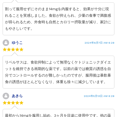
割って服用せずにそのまま14mgを内服すると、効果が十分に現
れることを実感しました。食欲が抑えられ、少量の食事で満腹感
が得られるため、外食時も自然とカロリー摂取量が減り、家計に
もやさしいです。
ゆうこ
2024年6月7日 AM 6:29
リベルサスは、食欲抑制によって無理なくケトジェニックダイエ
ットを維持できる画期的な薬です。以前の薬では糖質の誘惑を自
分でコントロールするのが難しかったのですが、服用後は暴飲暴
食の誘惑がほとんどなくなり、体重も徐々に減少しています。
あきら
2024年5月13日 AM 6:29
最初から14mgを服用し始め、3ヶ月を目途に使用中です。他の薬