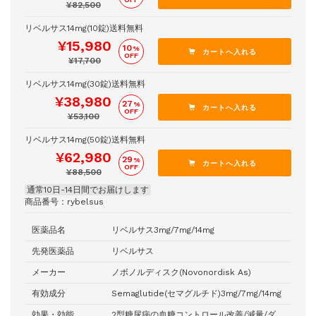
¥82,500
リベルサス14mg(10錠)送料無料
¥15,980
10
%
OFF
¥17,700
リベルサス14mg(30錠)送料無料
¥38,980
27
%
OFF
¥53,100
リベルサス14mg(50錠)送料無料
¥62,980
29
%
OFF
¥88,500
通常10日-14日間でお届けします
商品番号：rybelsus
医薬品名
リベルサス3mg/7mg/14mg
先発医薬品
リベルサス
メーカー
ノボノルディスク(Novonordisk As)
有効成分
Semaglutide(セマグルチド)3mg/7mg/14mg
効果・効能
2型糖尿病の血糖コントロール改善/減量/ダ