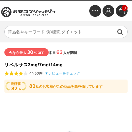
0
30
63
今なら最大
%OFF
本日
人が閲覧！
リベルサス3mg/7mg/14mg
4.1(83件)
▼レビューをチェック
高評価
82
%のお客様がこの商品を高評価しています
82
%