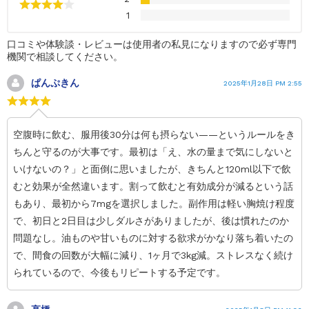
1
口コミや体験談・レビューは使用者の私見になりますので必ず専門
機関で相談してください。
ぱんぷきん
2025年1月28日 PM 2:55
空腹時に飲む、服用後30分は何も摂らない——というルールをき
ちんと守るのが大事です。最初は「え、水の量まで気にしないと
いけないの？」と面倒に思いましたが、きちんと120ml以下で飲
むと効果が全然違います。割って飲むと有効成分が減るという話
もあり、最初から7mgを選択しました。副作用は軽い胸焼け程度
で、初日と2日目は少しダルさがありましたが、後は慣れたのか
問題なし。油ものや甘いものに対する欲求がかなり落ち着いたの
で、間食の回数が大幅に減り、1ヶ月で3kg減。ストレスなく続け
られているので、今後もリピートする予定です。