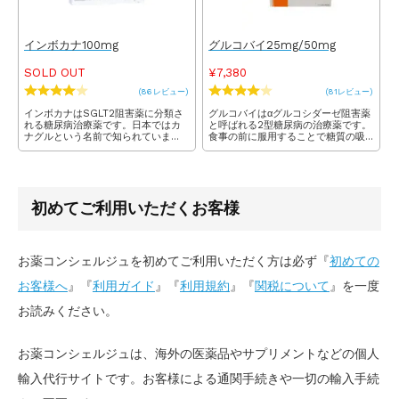
インボカナ100mg
グルコバイ25mg/50mg
SOLD OUT
¥7,380
(86レビュー)
(81レビュー)
インボカナはSGLT2阻害薬に分類さ
グルコバイはαグルコシダーゼ阻害薬
れる糖尿病治療薬です。日本ではカ
と呼ばれる2型糖尿病の治療薬です。
ナグルという名前で知られていま
食事の前に服用することで糖質の吸
す。有効成分のカナグリフロジンに
収を遅らせ食後の血糖値の急激な上
は食事から摂取した過剰な糖分を排
昇を抑える作用があります。そのた
出する作用があるほか、体重減少効
め糖が脂肪として体に蓄積されるの
果も報告されておりダイエットにも
が防がれ、ダイエットにも効果が期
効果が期待できます。
待できます。
初めてご利用いただくお客様
お薬コンシェルジュを初めてご利用いただく方は必ず『
初めての
お客様へ
』『
利用ガイド
』『
利用規約
』『
関税について
』を一度
お読みください。
お薬コンシェルジュは、海外の医薬品やサプリメントなどの個人
輸入代行サイトです。お客様による通関手続きや一切の輸入手続