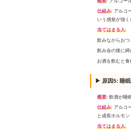
概要
: アルコ
仕組み
: アル
いう感覚が強く
当てはまる人
:
飲みながらおつ
飲み会の後に締
お酒を飲むと食
▶ 原因5: 
概要
: 飲酒が
仕組み
: アル
と成長ホルモン
当てはまる人
: