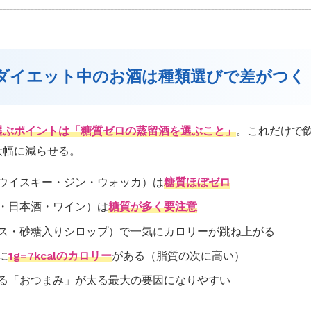
論：ダイエット中のお酒は種類選びで差がつく
選ぶポイントは「糖質ゼロの蒸留酒を選ぶこと」
。これだけで
大幅に減らせる。
ウイスキー・ジン・ウォッカ）は
糖質ほぼゼロ
・日本酒・ワイン）は
糖質が多く要注意
ス・砂糖入りシロップ）で一気にカロリーが跳ね上がる
に
1g=7kcalのカロリー
がある（脂質の次に高い）
る「おつまみ」が太る最大の要因になりやすい