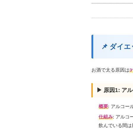
📌 ダ
お酒で太る原因は
▶ 原因1: 
概要
: アルコー
仕組み
: アル
飲んでいる間は