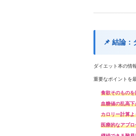
📌 結論
ダイエット本の情
重要なポイントを
食欲そのものを
血糖値の乱高下
カロリー計算よ
医療的なアプロ
継続できる難易