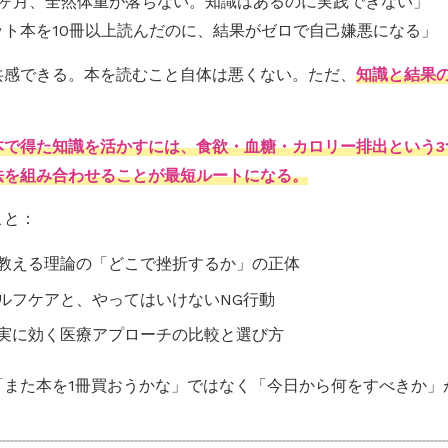
3ヶ月、全然体重が落ちない。知識はあるのに実践できない」
ット本を10冊以上読んだのに、結果がゼロで自己嫌悪になる」
共感できる。本を読むこと自体は悪くない。ただ、
知識と結果
本で得た知識を活かすには、食欲・血糖・カロリー排出という3
法を組み合わせることが最短ルートになる。
こと：
教える理論の「どこで挫折するか」の正体
ルフケアと、やってはいけないNG行動
実に効く医療アプローチの比較と選び方
「また本を1冊買おうかな」ではなく「今日から何をすべきか」