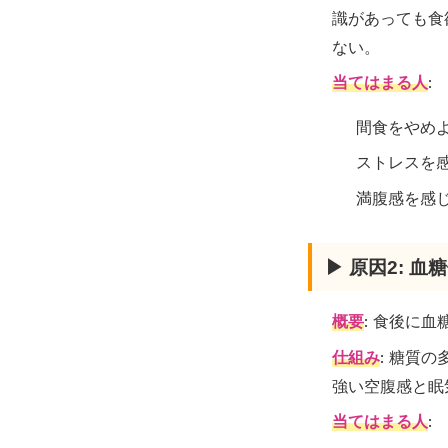
識があっても食
ない。
当てはまる人
:
間食をやめ
ストレスを
満腹感を感
▶ 原因2: 
概要
: 食後に
仕組み
: 糖質
強い空腹感と眠
当てはまる人
: