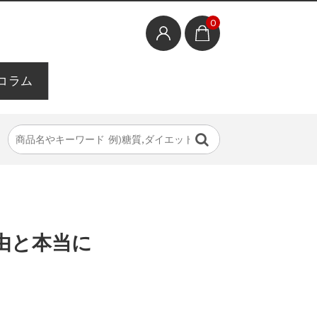
0
コラム
由と本当に