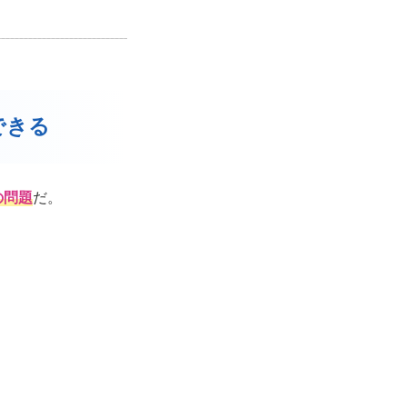
できる
の問題
だ。