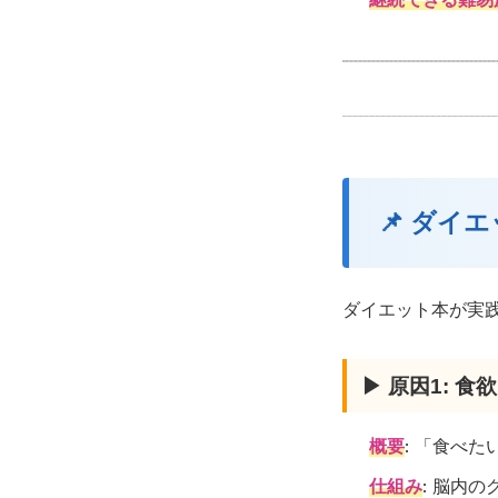
📌 ダイ
ダイエット本が実
▶ 原因1: 
概要
: 「食べ
仕組み
: 脳内