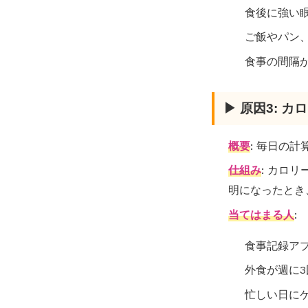
食後に強い
ご飯やパン
食事の間隔
▶ 原因3: 
概要
: 毎日の
仕組み
: カロ
明になったとき
当てはまる人
:
食事記録ア
外食が週に
忙しい日に