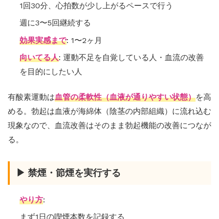
1回30分、心拍数が少し上がるペースで行う
週に3〜5回継続する
効果実感まで
: 1〜2ヶ月
向いてる人
: 運動不足を自覚している人・血流の改善
を目的にしたい人
有酸素運動は
血管の柔軟性（血液が通りやすい状態）
を高
める。勃起は血液が海綿体（陰茎の内部組織）に流れ込む
現象なので、血流改善はそのまま勃起機能の改善につなが
る。
▶ 禁煙・節煙を実行する
やり方
:
まず1日の喫煙本数を記録する