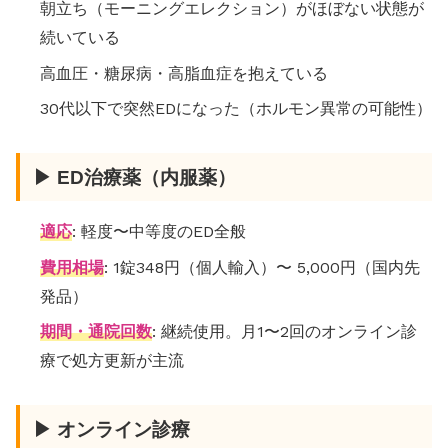
朝立ち（モーニングエレクション）がほぼない状態が
続いている
高血圧・糖尿病・高脂血症を抱えている
30代以下で突然EDになった（ホルモン異常の可能性）
▶ ED治療薬（内服薬）
適応
: 軽度〜中等度のED全般
費用相場
: 1錠348円（個人輸入）〜 5,000円（国内先
発品）
期間・通院回数
: 継続使用。月1〜2回のオンライン診
療で処方更新が主流
▶ オンライン診療