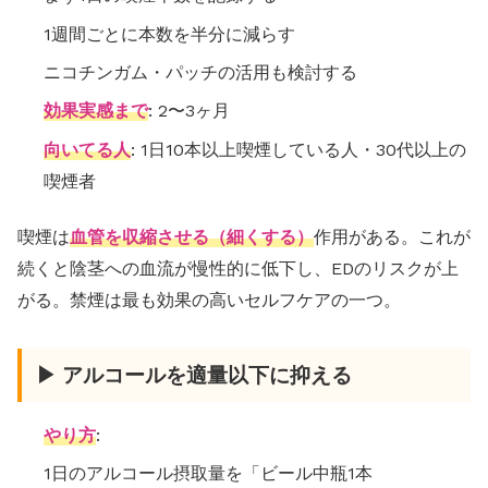
1週間ごとに本数を半分に減らす
ニコチンガム・パッチの活用も検討する
効果実感まで
: 2〜3ヶ月
向いてる人
: 1日10本以上喫煙している人・30代以上の
喫煙者
喫煙は
血管を収縮させる（細くする）
作用がある。これが
続くと陰茎への血流が慢性的に低下し、EDのリスクが上
がる。禁煙は最も効果の高いセルフケアの一つ。
▶ アルコールを適量以下に抑える
やり方
:
1日のアルコール摂取量を「ビール中瓶1本