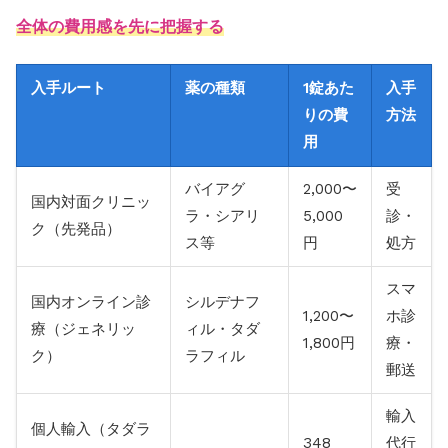
全体の費用感を先に把握する
入手ルート
薬の種類
1錠あた
入手
りの費
方法
用
バイアグ
2,000〜
受
国内対面クリニッ
ラ・シアリ
5,000
診・
ク（先発品）
ス等
円
処方
スマ
国内オンライン診
シルデナフ
1,200〜
ホ診
療（ジェネリッ
ィル・タダ
1,800円
療・
ク）
ラフィル
郵送
輸入
個人輸入（タダラ
348
代行