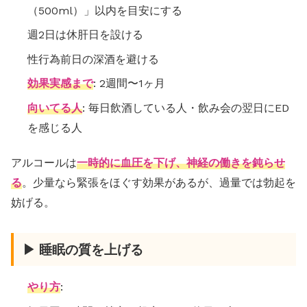
（500ml）」以内を目安にする
週2日は休肝日を設ける
性行為前日の深酒を避ける
効果実感まで
: 2週間〜1ヶ月
向いてる人
: 毎日飲酒している人・飲み会の翌日にED
を感じる人
アルコールは
一時的に血圧を下げ、神経の働きを鈍らせ
る
。少量なら緊張をほぐす効果があるが、過量では勃起を
妨げる。
▶ 睡眠の質を上げる
やり方
: