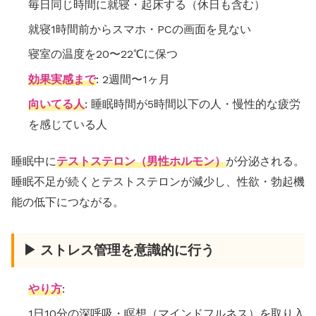
毎日同じ時間に就寝・起床する（休日も含む）
就寝1時間前からスマホ・PCの画面を見ない
寝室の温度を20〜22℃に保つ
効果実感まで
: 2週間〜1ヶ月
向いてる人
: 睡眠時間が5時間以下の人・慢性的な疲労
を感じている人
睡眠中に
テストステロン（男性ホルモン）
が分泌される。
睡眠不足が続くとテストステロンが減少し、性欲・勃起機
能の低下につながる。
▶ ストレス管理を意識的に行う
やり方
:
1日10分の深呼吸・瞑想（マインドフルネス）を取り入