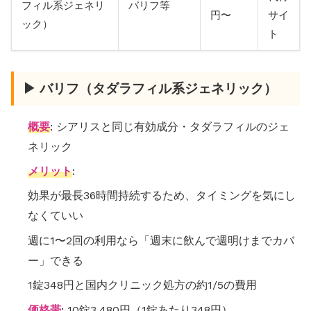
フィル系ジェネリ
バリフ等
円〜
サイ
ック）
ト
▶ バリフ（タダラフィル系ジェネリック）
概要
: シアリスと同じ有効成分・タダラフィルのジェ
ネリック
メリット
:
効果が最長36時間持続するため、タイミングを気にし
なくていい
週に1〜2回の利用なら「週末に飲んで週明けまでカバ
ー」できる
1錠348円と国内クリニック処方の約1/5の費用
価格帯
: 10錠3,480円（1錠あたり348円）